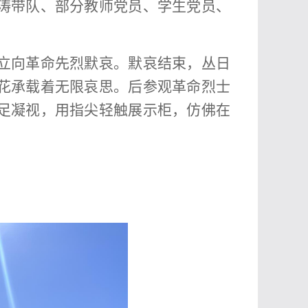
涛带队、部分教师党员、学生党员、
立向革命先烈默哀。默哀结束，丛日
花承载着无限哀思。后参观革命烈士
足凝视，用指尖轻触展示柜，仿佛在