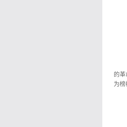
的革
为榜