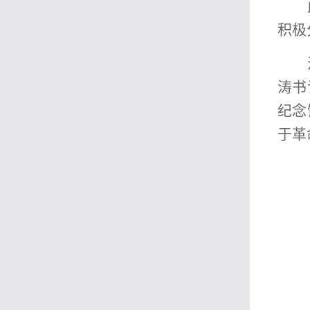
积极
涛书
纪念
于革