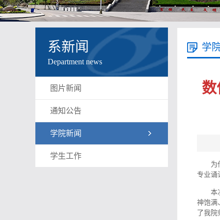
系新闻
学
Department news
数
图片新闻
通知公告
学院新闻
学生工作
为
专业诵
本
神饱满
了我院