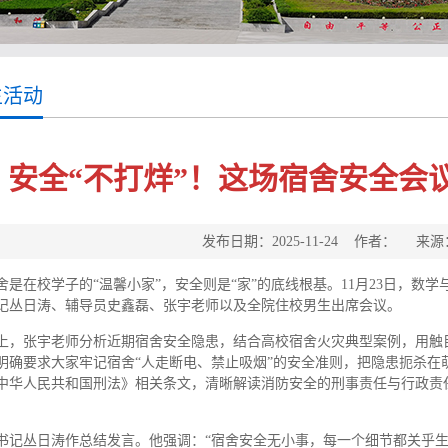
生活动
安全“不打烊”！这场宿舍安全会
发布日期：2025-11-24 作者： 
舍是在校学子的“温馨小家”，安全则是“家”的底线根基。11月23日，数
记丛日涛、辅导员史鑫磊、张宇老师以及全院住校男生出席会议。
上，张宇老师分析近期宿舍安全隐患，结合高校宿舍火灾典型案例，用触
明确要求大家牢记宿舍“人走断电、禁止吸烟”的安全准则，把隐患扼杀在
中华人民共和国刑法》相关条文，清晰解读消防安全的刑事责任与行政责
书记丛日涛作总结发言。他强调：“宿舍安全无小事，每一个细节都关乎生