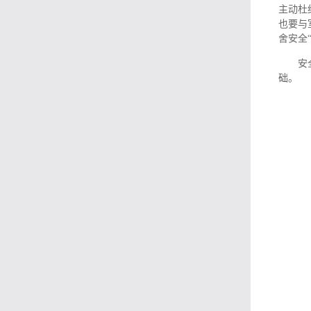
主动杜
也要与
舍安全
安
础。