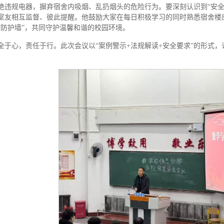
绝违规电器，摒弃宿舍内吸烟、乱扔烟头的危险行为。要深刻认识到“安全
室友相互监督、彼此提醒。他鼓励大家在每日积极学习的同时熟悉宿舍楼
“防护墙”，共同守护温馨和谐的校园环境。
全于心，责任于行。此次会议以“案例警示+法规解读+安全要求”的形式