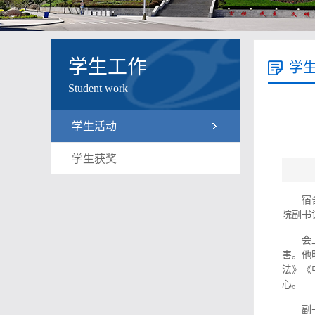
学生工作
学
Student work
学生活动
学生获奖
宿
院副书
会
害。他
法》《
心。
副